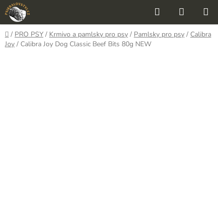
Přejít
Hledat
NÁKUP
na
KOŠÍK
obsah
Domů
/
PRO PSY
/
Krmivo a pamlsky pro psy
/
Pamlsky pro psy
/
Calibra
Joy
/
Calibra Joy Dog Classic Beef Bits 80g NEW