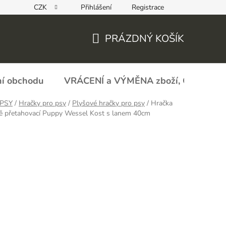
CZK
Přihlášení
Registrace
REKLAMAČNÍ FORMULÁŘ - zboží s vadou
Obchodní podmín
PRÁZDNÝ KOŠÍK
NÁKUPNÍ
KOŠÍK
í obchodu
VRÁCENÍ a VÝMĚNA zboží, ODSTOU
PSY
/
Hračky pro psy
/
Plyšové hračky pro psy
/
Hračka
ně přetahovací Puppy Wessel Kost s lanem 40cm