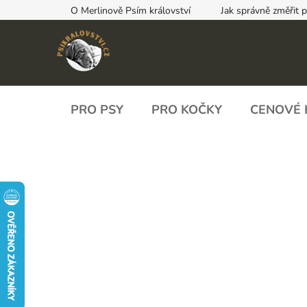
Přejít
O Merlinově Psím království
Jak správně změřit 
na
obsah
PRO PSY
PRO KOČKY
CENOVÉ 