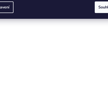
avení
Souh