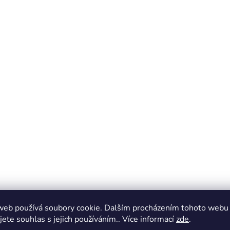
web používá soubory cookie. Dalším procházením tohoto webu
jete souhlas s jejich používáním.. Více informací
zde
.