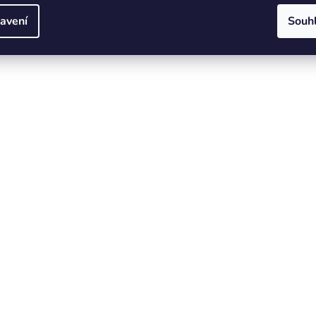
avení
Souh