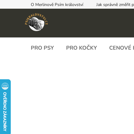
Přejít
O Merlinově Psím království
Jak správně změřit 
na
obsah
PRO PSY
PRO KOČKY
CENOVÉ 