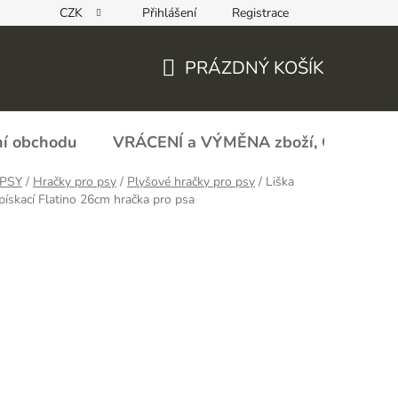
CZK
Přihlášení
Registrace
REKLAMAČNÍ FORMULÁŘ - zboží s vadou
Obchodní podmín
PRÁZDNÝ KOŠÍK
NÁKUPNÍ
KOŠÍK
í obchodu
VRÁCENÍ a VÝMĚNA zboží, ODSTOU
PSY
/
Hračky pro psy
/
Plyšové hračky pro psy
/
Liška
pískací Flatino 26cm hračka pro psa