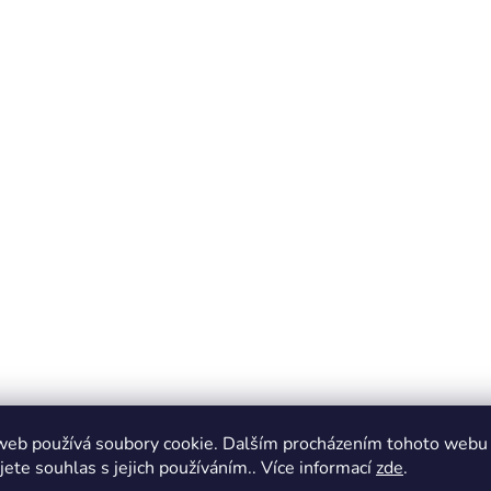
web používá soubory cookie. Dalším procházením tohoto webu
jete souhlas s jejich používáním.. Více informací
zde
.