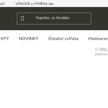
psa?
VRÁCENÍ a VÝMĚNA zboží, ODSTOUPENÍ OD SMLOUVY
HITY
NOVINKY
Ostatní zvířata
Hodnocen
Domů
/
PRO 
plyšová 