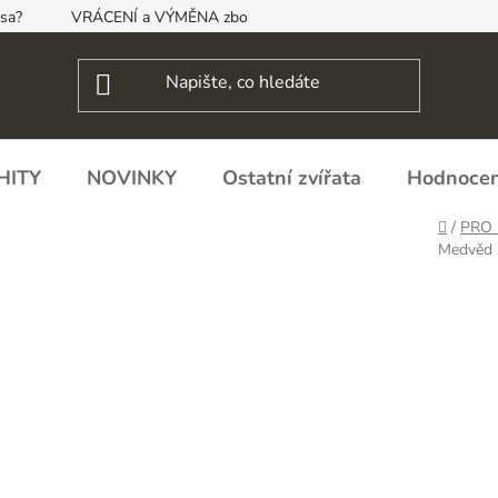
psa?
VRÁCENÍ a VÝMĚNA zboží, ODSTOUPENÍ OD SMLOUVY
HITY
NOVINKY
Ostatní zvířata
Hodnocen
Domů
/
PRO 
Medvěd 