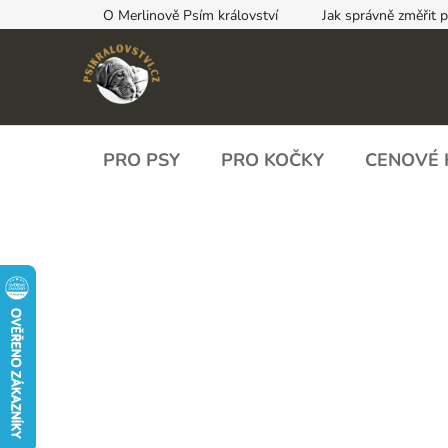
Přejít
O Merlinově Psím království
Jak správně změřit 
na
obsah
PRO PSY
PRO KOČKY
CENOVÉ 