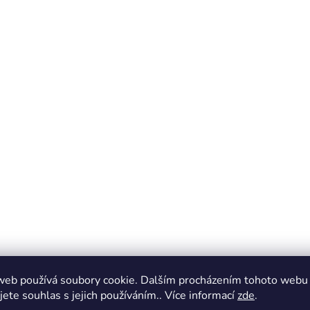
web používá soubory cookie. Dalším procházením tohoto webu
jete souhlas s jejich používáním.. Více informací
zde
.