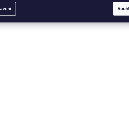
avení
Souh