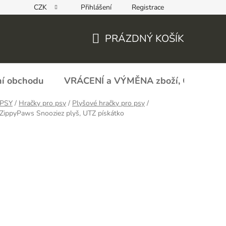
CZK
Přihlášení
Registrace
REKLAMAČNÍ FORMULÁŘ - zboží s vadou
Obchodní podmín
PRÁZDNÝ KOŠÍK
NÁKUPNÍ
KOŠÍK
í obchodu
VRÁCENÍ a VÝMĚNA zboží, ODSTOU
PSY
/
Hračky pro psy
/
Plyšové hračky pro psy
/
ZippyPaws Snooziez plyš, UTZ pískátko