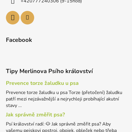
+420777240306 (9-15hod)
Facebook
Tipy Merlinova Psího království
Prevence torze žaludku u psa
Prevence torze žaludku u psa Torze (přetočení) žaludku
patří mezi nejzávažnější a nejrychleji probíhající akutní
stavy ...
Jak správně změřit psa?
Psí království radí: 🐶 Jak správně změřit psa? Aby
vašemu pejskovi postroj, obojek, obleček nebo třeba