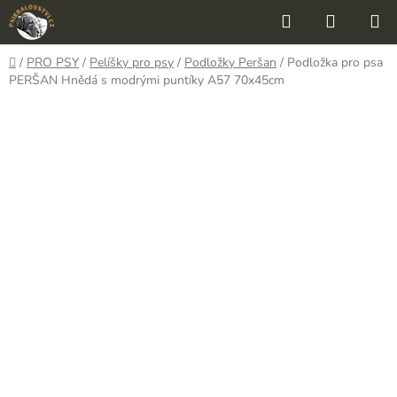
Přejít
Hledat
NÁKUP
na
KOŠÍK
obsah
Domů
/
PRO PSY
/
Pelíšky pro psy
/
Podložky Peršan
/
Podložka pro psa
PERŠAN Hnědá s modrými puntíky A57 70x45cm