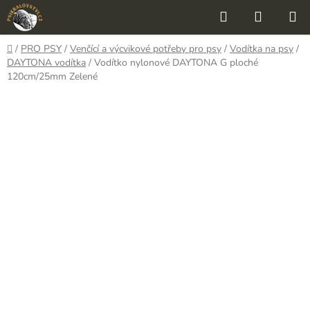
Přejít
Hledat
NÁKUP
na
KOŠÍK
obsah
Domů
/
PRO PSY
/
Venčící a výcvikové potřeby pro psy
/
Vodítka na psy
/
DAYTONA vodítka
/
Vodítko nylonové DAYTONA G ploché
120cm/25mm Zelené