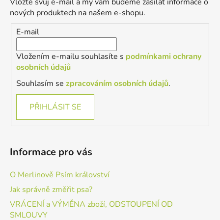
Vložte svůj e-mail a my vám budeme zasílat informace o
t
nových produktech na našem e-shopu.
í
E-mail
Vložením e-mailu souhlasíte s
podmínkami ochrany
osobních údajů
Souhlasím se
zpracováním osobních údajů
.
PŘIHLÁSIT SE
Informace pro vás
O Merlinově Psím království
Jak správně změřit psa?
VRÁCENÍ a VÝMĚNA zboží, ODSTOUPENÍ OD
SMLOUVY