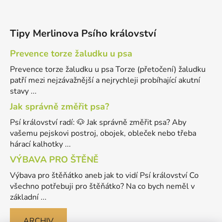
Tipy Merlinova Psího království
Prevence torze žaludku u psa
Prevence torze žaludku u psa Torze (přetočení) žaludku
patří mezi nejzávažnější a nejrychleji probíhající akutní
stavy ...
Jak správně změřit psa?
Psí království radí: 🐶 Jak správně změřit psa? Aby
vašemu pejskovi postroj, obojek, obleček nebo třeba
hárací kalhotky ...
VÝBAVA PRO ŠTĚNĚ
Výbava pro štěňátko aneb jak to vidí Psí království Co
všechno potřebuji pro štěňátko? Na co bych neměl v
základní ...
ARCHIV