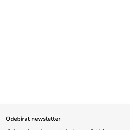
Z
á
Odebírat newsletter
p
a