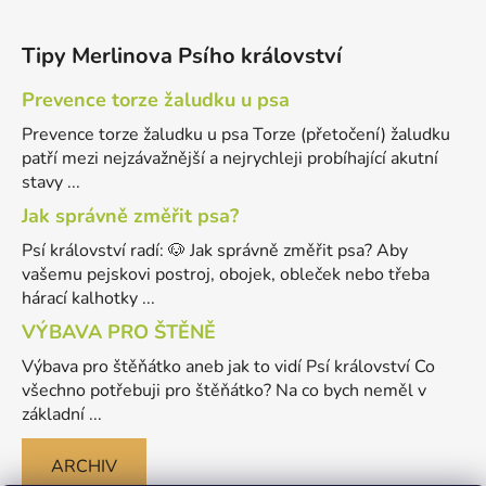
Tipy Merlinova Psího království
Prevence torze žaludku u psa
Prevence torze žaludku u psa Torze (přetočení) žaludku
patří mezi nejzávažnější a nejrychleji probíhající akutní
stavy ...
Jak správně změřit psa?
Psí království radí: 🐶 Jak správně změřit psa? Aby
vašemu pejskovi postroj, obojek, obleček nebo třeba
hárací kalhotky ...
VÝBAVA PRO ŠTĚNĚ
Výbava pro štěňátko aneb jak to vidí Psí království Co
všechno potřebuji pro štěňátko? Na co bych neměl v
základní ...
ARCHIV