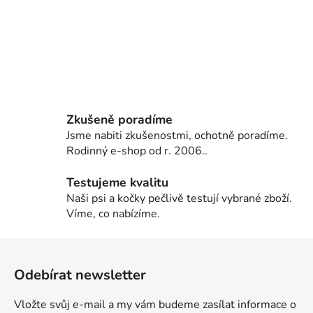
Zkušeně poradíme
Jsme nabiti zkušenostmi, ochotně poradíme.
Rodinný e-shop od r. 2006..
Testujeme kvalitu
Naši psi a kočky pečlivě testují vybrané zboží.
Víme, co nabízíme.
Z
á
Odebírat newsletter
p
a
Vložte svůj e-mail a my vám budeme zasílat informace o