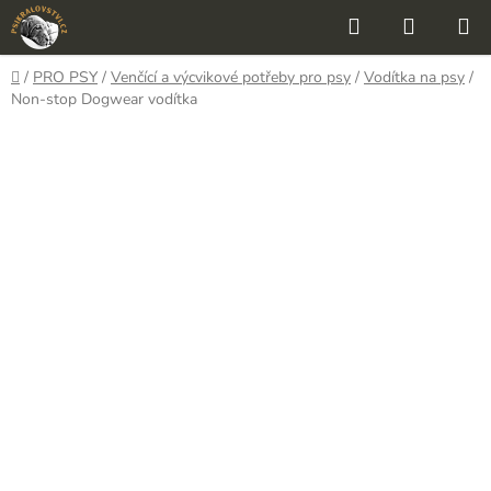
Přejít
Hledat
NÁKUP
na
KOŠÍK
obsah
Domů
/
PRO PSY
/
Venčící a výcvikové potřeby pro psy
/
Vodítka na psy
/
Non-stop Dogwear vodítka