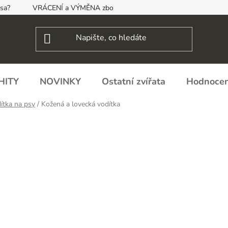
psa?
VRÁCENÍ a VÝMĚNA zboží, ODSTOUPENÍ OD SMLOUVY
HITY
NOVINKY
Ostatní zvířata
Hodnocen
ítka na psy
/
Kožená a lovecká vodítka