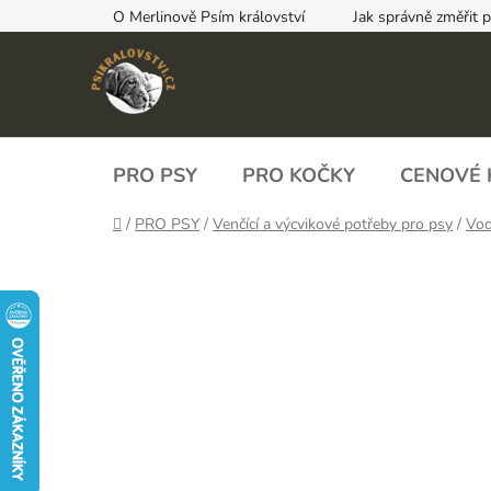
Přejít
O Merlinově Psím království
Jak správně změřit 
na
obsah
PRO PSY
PRO KOČKY
CENOVÉ 
Domů
/
PRO PSY
/
Venčící a výcvikové potřeby pro psy
/
Vod