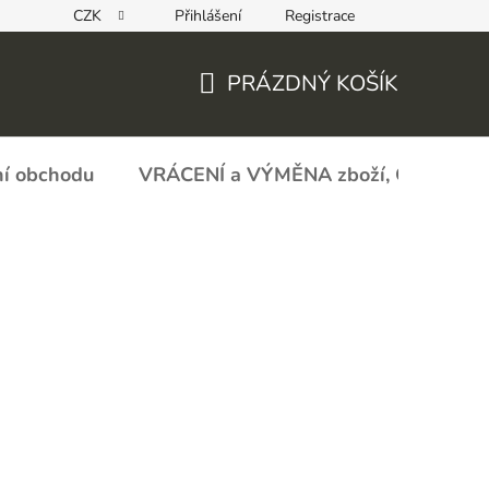
CZK
Přihlášení
Registrace
REKLAMAČNÍ FORMULÁŘ - zboží s vadou
Obchodní podmín
PRÁZDNÝ KOŠÍK
NÁKUPNÍ
KOŠÍK
í obchodu
VRÁCENÍ a VÝMĚNA zboží, ODSTOU