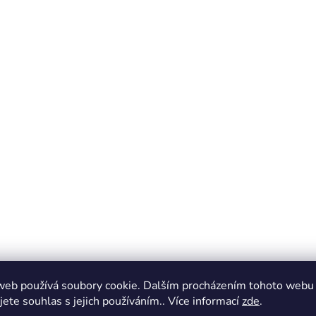
web používá soubory cookie. Dalším procházením tohoto webu
jete souhlas s jejich používáním.. Více informací
zde
.