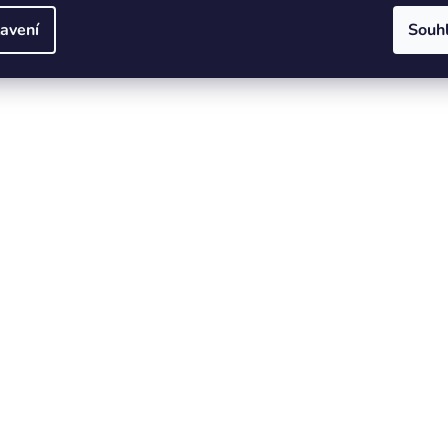
avení
Souh