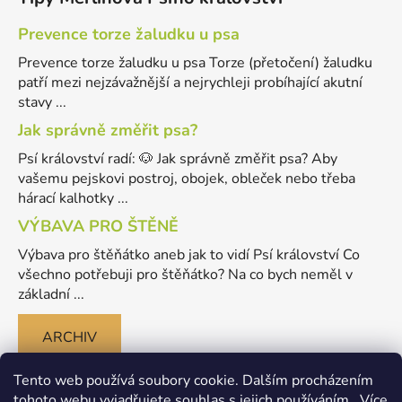
Prevence torze žaludku u psa
Prevence torze žaludku u psa Torze (přetočení) žaludku
patří mezi nejzávažnější a nejrychleji probíhající akutní
stavy ...
Jak správně změřit psa?
Psí království radí: 🐶 Jak správně změřit psa? Aby
vašemu pejskovi postroj, obojek, obleček nebo třeba
hárací kalhotky ...
VÝBAVA PRO ŠTĚNĚ
Výbava pro štěňátko aneb jak to vidí Psí království Co
všechno potřebuji pro štěňátko? Na co bych neměl v
základní ...
ARCHIV
Tento web používá soubory cookie. Dalším procházením
tohoto webu vyjadřujete souhlas s jejich používáním.. Více