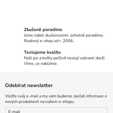
Zkušeně poradíme
Jsme nabiti zkušenostmi, ochotně poradíme.
Rodinný e-shop od r. 2006..
Testujeme kvalitu
Naši psi a kočky pečlivě testují vybrané zboží.
Víme, co nabízíme.
Z
á
Odebírat newsletter
p
a
Vložte svůj e-mail a my vám budeme zasílat informace o
t
nových produktech na našem e-shopu.
í
E-mail