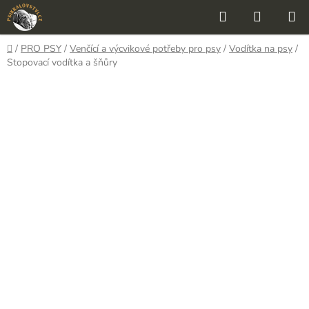
Přejít
Hledat
NÁKUP
na
KOŠÍK
obsah
Domů
/
PRO PSY
/
Venčící a výcvikové potřeby pro psy
/
Vodítka na psy
/
Stopovací vodítka a šňůry