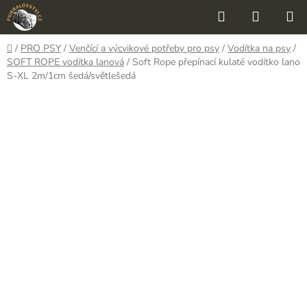
Přejít
Hledat
NÁKUP
na
KOŠÍK
obsah
Domů
/
PRO PSY
/
Venčící a výcvikové potřeby pro psy
/
Vodítka na psy
/
SOFT ROPE vodítka lanová
/
Soft Rope přepínací kulaté vodítko lano
S-XL 2m/1cm šedá/světlešedá