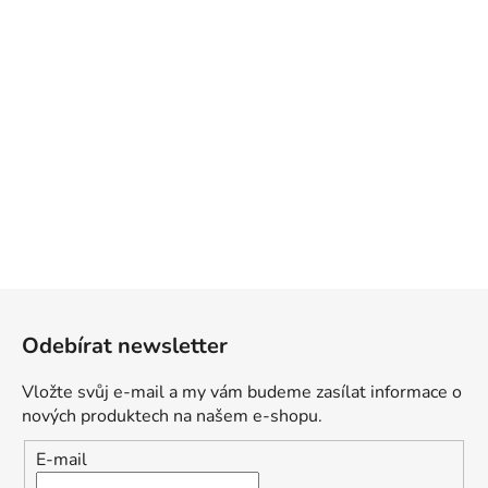
Z
á
Odebírat newsletter
p
a
Vložte svůj e-mail a my vám budeme zasílat informace o
t
nových produktech na našem e-shopu.
í
E-mail