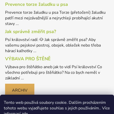
Prevence torze žaludku u psa
Prevence torze žaludku u psa Torze (přetočení) žaludku
patří mezi nejzávažnější a nejrychleji probíhající akutní
stavy ...
Jak správně změřit psa?
Psí království radí: 🐶 Jak správně změřit psa? Aby
vašemu pejskovi postroj, obojek, obleček nebo třeba
hárací kalhotky ...
VÝBAVA PRO ŠTĚNĚ
Výbava pro štěňátko aneb jak to vidí Psí království Co
všechno potřebuji pro štěňátko? Na co bych neměl v
základní ...
ARCHIV
Tento web používá soubory cookie. Dalším procházením
tohoto webu vyjadřujete souhlas s jejich používáním.. Více
informací
zde
.