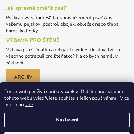
Jak správně změřit psa?
Psí království radí: 🐶 Jak správně změřit psa? Aby
vašemu pejskovi postroj, obojek, obleček nebo třeba
hárací kalhotky ...
VÝBAVA PRO ŠTĚNĚ
Výbava pro štěňátko aneb jak to vidí Psí království Co
všechno potřebuji pro štěňátko? Na co bych neměl v
základní ...
ARCHIV
Tento web používá soubory cookie. Dalším procházením
tohoto webu vyjadřujete souhlas s jejich používáním.. Více
informací
zde
.
Nastavení
Vytvořil Shoptet