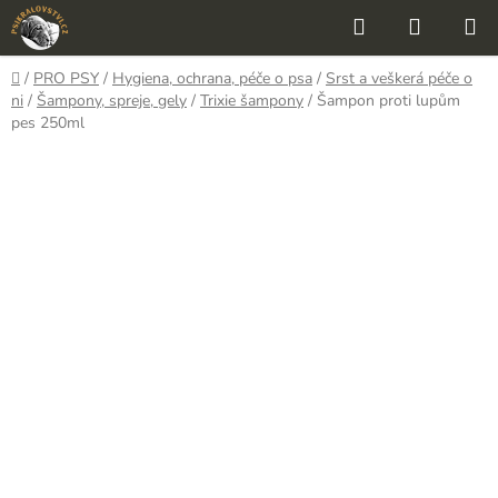
Přejít
Hledat
NÁKUP
na
KOŠÍK
obsah
Domů
/
PRO PSY
/
Hygiena, ochrana, péče o psa
/
Srst a veškerá péče o
ni
/
Šampony, spreje, gely
/
Trixie šampony
/
Šampon proti lupům
pes 250ml