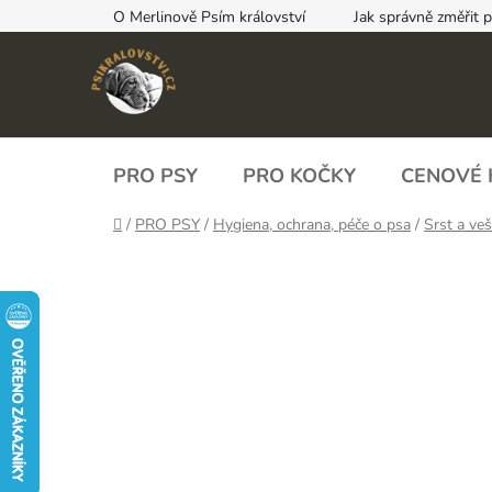
Přejít
O Merlinově Psím království
Jak správně změřit 
na
obsah
PRO PSY
PRO KOČKY
CENOVÉ 
Domů
/
PRO PSY
/
Hygiena, ochrana, péče o psa
/
Srst a veš