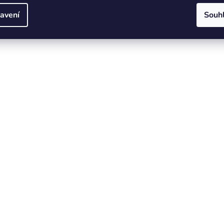
avení
Souh