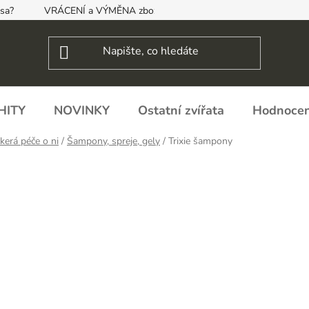
psa?
VRÁCENÍ a VÝMĚNA zboží, ODSTOUPENÍ OD SMLOUVY
HITY
NOVINKY
Ostatní zvířata
Hodnocen
kerá péče o ni
/
Šampony, spreje, gely
/
Trixie šampony