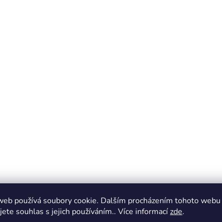
web používá soubory cookie. Dalším procházením tohoto webu
jete souhlas s jejich používáním.. Více informací
zde
.