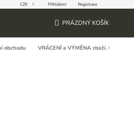
CZK
Přihlášení
Registrace
REKLAMAČNÍ FORMULÁŘ - zboží s vadou
Obchodní podmín
PRÁZDNÝ KOŠÍK
NÁKUPNÍ
KOŠÍK
í obchodu
VRÁCENÍ a VÝMĚNA zboží, ODSTOU