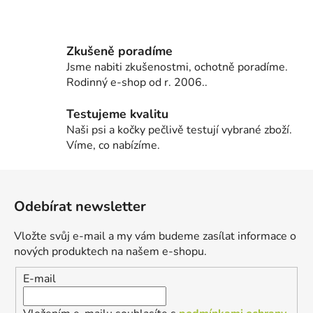
Zkušeně poradíme
Jsme nabiti zkušenostmi, ochotně poradíme.
Rodinný e-shop od r. 2006..
Testujeme kvalitu
Naši psi a kočky pečlivě testují vybrané zboží.
Víme, co nabízíme.
Z
á
Odebírat newsletter
p
a
Vložte svůj e-mail a my vám budeme zasílat informace o
t
nových produktech na našem e-shopu.
í
E-mail