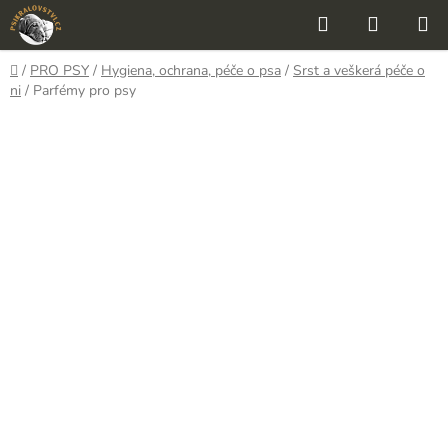
Přejít
Hledat
NÁKUP
na
KOŠÍK
obsah
Domů
/
PRO PSY
/
Hygiena, ochrana, péče o psa
/
Srst a veškerá péče o
ni
/
Parfémy pro psy