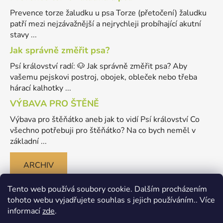
Prevence torze žaludku u psa Torze (přetočení) žaludku
patří mezi nejzávažnější a nejrychleji probíhající akutní
stavy ...
Jak správně změřit psa?
Psí království radí: 🐶 Jak správně změřit psa? Aby
vašemu pejskovi postroj, obojek, obleček nebo třeba
hárací kalhotky ...
VÝBAVA PRO ŠTĚNĚ
Výbava pro štěňátko aneb jak to vidí Psí království Co
všechno potřebuji pro štěňátko? Na co bych neměl v
základní ...
ARCHIV
Tento web používá soubory cookie. Dalším procházením
tohoto webu vyjadřujete souhlas s jejich používáním.. Více
informací
zde
.