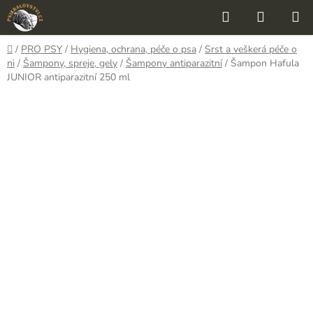
Přejít
Hledat
NÁKUP
na
KOŠÍK
obsah
Domů
/
PRO PSY
/
Hygiena, ochrana, péče o psa
/
Srst a veškerá péče o
ni
/
Šampony, spreje, gely
/
Šampony antiparazitní
/
Šampon Hafula
JUNIOR antiparazitní 250 ml