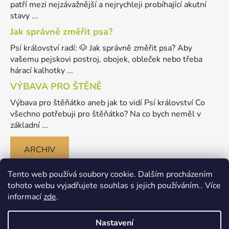
patří mezi nejzávažnější a nejrychleji probíhající akutní
stavy ...
Jak správně změřit psa?
Psí království radí: 🐶 Jak správně změřit psa? Aby
vašemu pejskovi postroj, obojek, obleček nebo třeba
hárací kalhotky ...
VÝBAVA PRO ŠTĚNĚ
Výbava pro štěňátko aneb jak to vidí Psí království Co
všechno potřebuji pro štěňátko? Na co bych neměl v
základní ...
ARCHIV
Tento web používá soubory cookie. Dalším procházením
tohoto webu vyjadřujete souhlas s jejich používáním.. Více
informací
zde
.
Nastavení