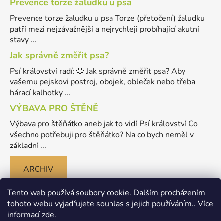
Prevence torze žaludku u psa
Prevence torze žaludku u psa Torze (přetočení) žaludku
patří mezi nejzávažnější a nejrychleji probíhající akutní
stavy ...
Jak správně změřit psa?
Psí království radí: 🐶 Jak správně změřit psa? Aby
vašemu pejskovi postroj, obojek, obleček nebo třeba
hárací kalhotky ...
VÝBAVA PRO ŠTĚNĚ
Výbava pro štěňátko aneb jak to vidí Psí království Co
všechno potřebuji pro štěňátko? Na co bych neměl v
základní ...
ARCHIV
Tento web používá soubory cookie. Dalším procházením
tohoto webu vyjadřujete souhlas s jejich používáním.. Více
informací
zde
.