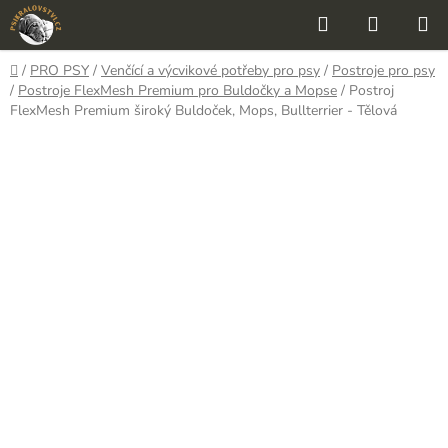
Přejít
Hledat
NÁKUP
na
KOŠÍK
obsah
Domů
/
PRO PSY
/
Venčící a výcvikové potřeby pro psy
/
Postroje pro psy
/
Postroje FlexMesh Premium pro Buldočky a Mopse
/
Postroj
FlexMesh Premium široký Buldoček, Mops, Bullterrier - Tělová