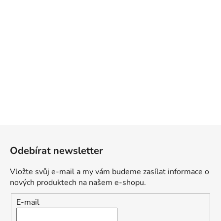
Z
á
Odebírat newsletter
p
a
Vložte svůj e-mail a my vám budeme zasílat informace o
t
nových produktech na našem e-shopu.
í
E-mail