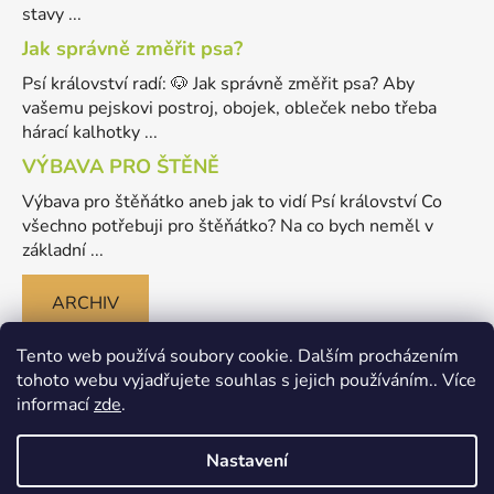
stavy ...
Jak správně změřit psa?
Psí království radí: 🐶 Jak správně změřit psa? Aby
vašemu pejskovi postroj, obojek, obleček nebo třeba
hárací kalhotky ...
VÝBAVA PRO ŠTĚNĚ
Výbava pro štěňátko aneb jak to vidí Psí království Co
všechno potřebuji pro štěňátko? Na co bych neměl v
základní ...
ARCHIV
Tento web používá soubory cookie. Dalším procházením
tohoto webu vyjadřujete souhlas s jejich používáním.. Více
informací
zde
.
Nastavení