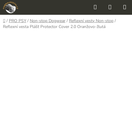
Přejít
Hledat
NÁKUP
na
KOŠÍK
obsah
Domů
/
PRO PSY
/
Non-stop Dogwear
/
Reflexní vesty Non-stop
/
Reflexní vesta Plášť Protector Cover 2.0 Oranžovo-žlutá