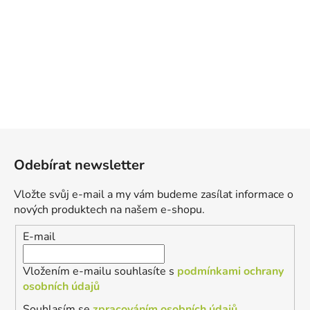
Z
á
Odebírat newsletter
p
a
Vložte svůj e-mail a my vám budeme zasílat informace o
t
nových produktech na našem e-shopu.
í
E-mail
Vložením e-mailu souhlasíte s
podmínkami ochrany
osobních údajů
Souhlasím se
zpracováním osobních údajů
.