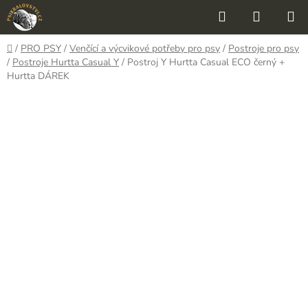
Přejít
Hledat
NÁKUP
na
KOŠÍK
obsah
Domů
/
PRO PSY
/
Venčící a výcvikové potřeby pro psy
/
Postroje pro psy
/
Postroje Hurtta Casual Y
/
Postroj Y Hurtta Casual ECO černý
+
Hurtta DÁREK