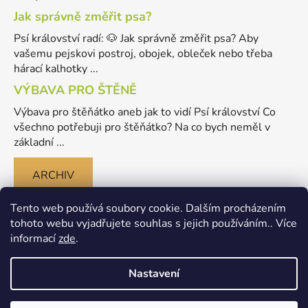
Jak správně změřit psa?
Psí království radí: 🐶 Jak správně změřit psa? Aby
vašemu pejskovi postroj, obojek, obleček nebo třeba
hárací kalhotky ...
VÝBAVA PRO ŠTĚNĚ
Výbava pro štěňátko aneb jak to vidí Psí království Co
všechno potřebuji pro štěňátko? Na co bych neměl v
základní ...
ARCHIV
Tento web používá soubory cookie. Dalším procházením
tohoto webu vyjadřujete souhlas s jejich používáním.. Více
informací
zde
.
Nastavení
Vytvořil Shoptet