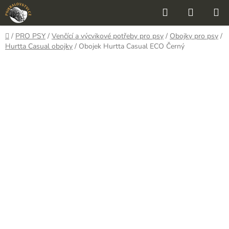
Přejít
Hledat
NÁKUP
na
KOŠÍK
obsah
Domů
/
PRO PSY
/
Venčící a výcvikové potřeby pro psy
/
Obojky pro psy
/
Hurtta Casual obojky
/
Obojek Hurtta Casual ECO Černý