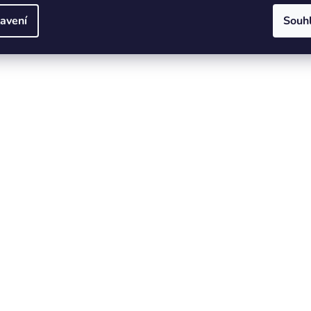
avení
Souh