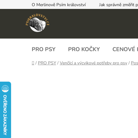
Přejít
O Merlinově Psím království
Jak správně změřit 
na
obsah
PRO PSY
PRO KOČKY
CENOVÉ 
Domů
/
PRO PSY
/
Venčící a výcvikové potřeby pro psy
/
Pos