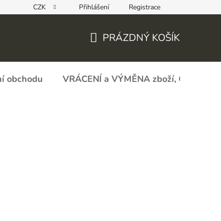
CZK
Přihlášení
Registrace
REKLAMAČNÍ FORMULÁŘ - zboží s vadou
Obchodní podmín
PRÁZDNÝ KOŠÍK
NÁKUPNÍ
KOŠÍK
í obchodu
VRÁCENÍ a VÝMĚNA zboží, ODSTOU