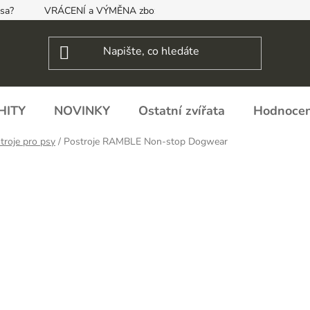
psa?
VRÁCENÍ a VÝMĚNA zboží, ODSTOUPENÍ OD SMLOUVY
HITY
NOVINKY
Ostatní zvířata
Hodnocen
troje pro psy
/
Postroje RAMBLE Non-stop Dogwear