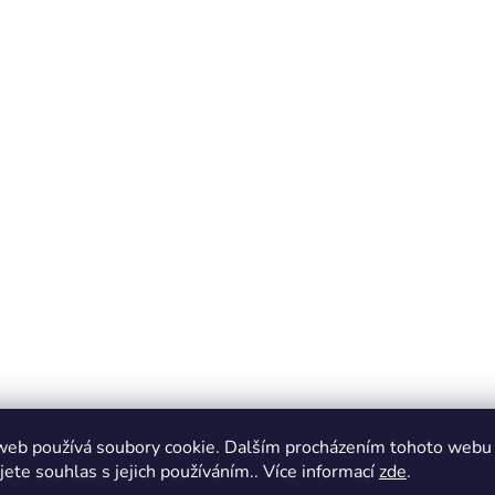
web používá soubory cookie. Dalším procházením tohoto webu
jete souhlas s jejich používáním.. Více informací
zde
.