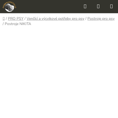
Přejít
Hledat
NÁKUP
na
KOŠÍK
obsah
Domů
/
PRO PSY
/
Venčící a výcvikové potřeby pro psy
/
Postroje pro psy
/
Postroje NIKITA