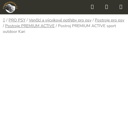
Přejít
Hledat
NÁKUP
na
KOŠÍK
obsah
Domů
/
PRO PSY
/
Venčící a výcvikové potřeby pro psy
/
Postroje pro psy
/
Postroje PREMIUM ACTIVE
/
Postroj PREMIUM ACTIVE sport
outdoor Kari