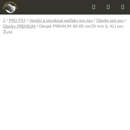
Přejít
Hledat
NÁKUP
na
KOŠÍK
obsah
Domů
/
PRO PSY
/
Venčící a výcvikové potřeby pro psy
/
Obojky pro psy
/
Obojky PREMIUM
/
Obojek PREMIUM 40-65 cm/25 mm (L-XL) pes
Žlutá