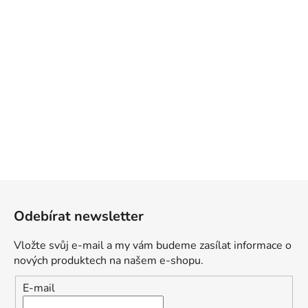
Z
á
Odebírat newsletter
p
a
Vložte svůj e-mail a my vám budeme zasílat informace o
t
nových produktech na našem e-shopu.
í
E-mail