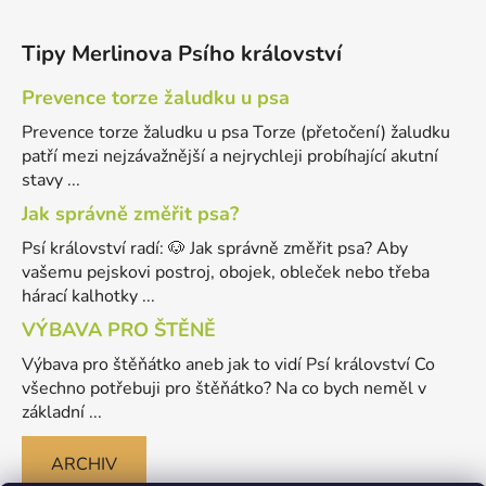
Tipy Merlinova Psího království
Prevence torze žaludku u psa
Prevence torze žaludku u psa Torze (přetočení) žaludku
patří mezi nejzávažnější a nejrychleji probíhající akutní
stavy ...
Jak správně změřit psa?
Psí království radí: 🐶 Jak správně změřit psa? Aby
vašemu pejskovi postroj, obojek, obleček nebo třeba
hárací kalhotky ...
VÝBAVA PRO ŠTĚNĚ
Výbava pro štěňátko aneb jak to vidí Psí království Co
všechno potřebuji pro štěňátko? Na co bych neměl v
základní ...
ARCHIV