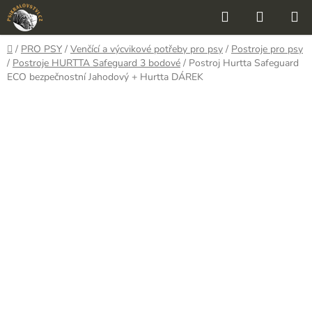
Přejít
Hledat
NÁKUP
na
KOŠÍK
obsah
Domů
/
PRO PSY
/
Venčící a výcvikové potřeby pro psy
/
Postroje pro psy
/
Postroje HURTTA Safeguard 3 bodové
/
Postroj Hurtta Safeguard
ECO bezpečnostní Jahodový
+ Hurtta DÁREK