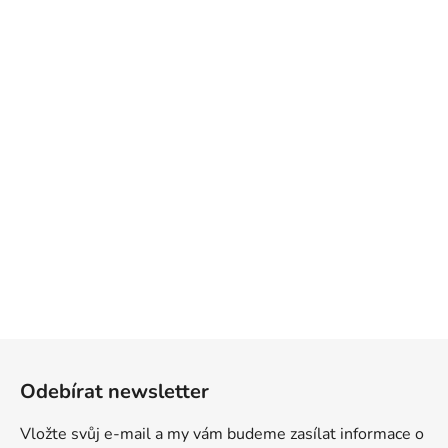
Z
á
Odebírat newsletter
p
a
Vložte svůj e-mail a my vám budeme zasílat informace o