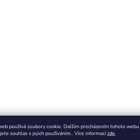
web používá soubory cookie. Dalším procházením tohoto webu
jete souhlas s jejich používáním.. Více informací
zde
.