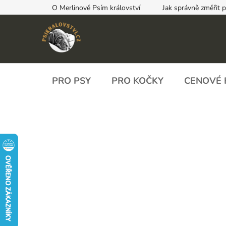
Přejít
O Merlinově Psím království
Jak správně změřit 
na
obsah
PRO PSY
PRO KOČKY
CENOVÉ 