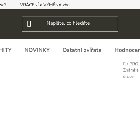
psa?
VRÁCENÍ a VÝMĚNA zboží, ODSTOUPENÍ OD SMLOUVY
HITY
NOVINKY
Ostatní zvířata
Hodnocen
Domů
/
PRO 
Známka 
srdce