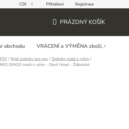
CZK
Přihlášení
Registrace
REKLAMAČNÍ FORMULÁŘ - zboží s vadou
Obchodní podmín
PRÁZDNÝ KOŠÍK
NÁKUPNÍ
KOŠÍK
í obchodu
VRÁCENÍ a VÝMĚNA zboží, ODSTOU
PSY
/
Ryté známky pro psy
/
Známky malé s rytím
/
RED DINGO malá s rytím - Devil Heart - Ďábelské