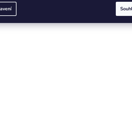
avení
Souh