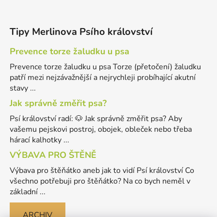
Tipy Merlinova Psího království
Prevence torze žaludku u psa
Prevence torze žaludku u psa Torze (přetočení) žaludku
patří mezi nejzávažnější a nejrychleji probíhající akutní
stavy ...
Jak správně změřit psa?
Psí království radí: 🐶 Jak správně změřit psa? Aby
vašemu pejskovi postroj, obojek, obleček nebo třeba
hárací kalhotky ...
VÝBAVA PRO ŠTĚNĚ
Výbava pro štěňátko aneb jak to vidí Psí království Co
všechno potřebuji pro štěňátko? Na co bych neměl v
základní ...
ARCHIV