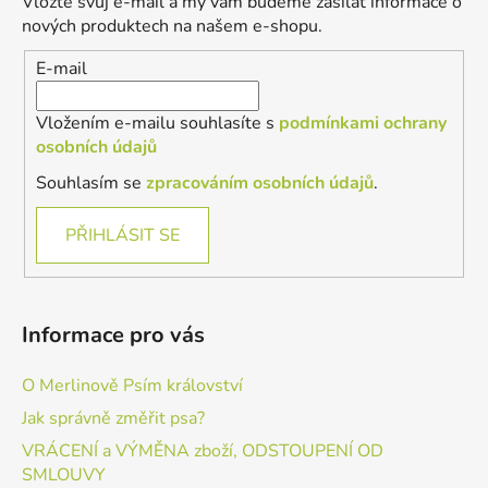
Vložte svůj e-mail a my vám budeme zasílat informace o
t
nových produktech na našem e-shopu.
í
E-mail
Vložením e-mailu souhlasíte s
podmínkami ochrany
osobních údajů
Souhlasím se
zpracováním osobních údajů
.
PŘIHLÁSIT SE
Informace pro vás
O Merlinově Psím království
Jak správně změřit psa?
VRÁCENÍ a VÝMĚNA zboží, ODSTOUPENÍ OD
SMLOUVY