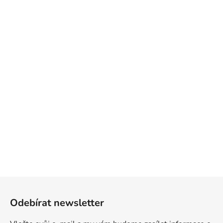
Z
á
Odebírat newsletter
p
a