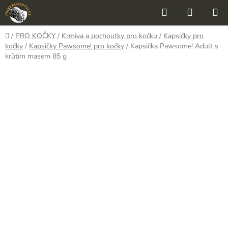
Přejít
Hledat
NÁKUP
na
KOŠÍK
obsah
Domů
/
PRO KOČKY
/
Krmiva a pochoutky pro kočku
/
Kapsičky pro
kočky
/
Kapsičky Pawsome! pro kočky
/
Kapsička Pawsome! Adult s
krůtím masem 85 g