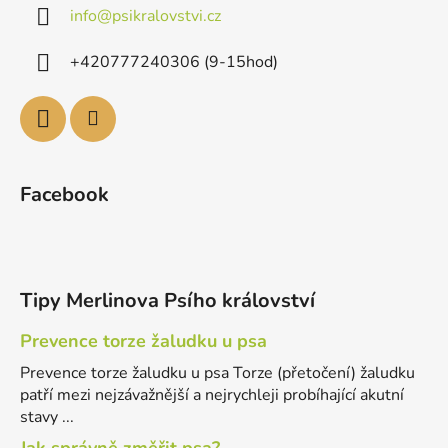
info
@
psikralovstvi.cz
+420777240306 (9-15hod)
Facebook
Tipy Merlinova Psího království
Prevence torze žaludku u psa
Prevence torze žaludku u psa Torze (přetočení) žaludku
patří mezi nejzávažnější a nejrychleji probíhající akutní
stavy ...
Jak správně změřit psa?