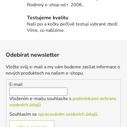
Rodinný e-shop od r. 2006..
Testujeme kvalitu
Naši psi a kočky pečlivě testují vybrané zboží.
Víme, co nabízíme.
Z
á
Odebírat newsletter
p
a
Vložte svůj e-mail a my vám budeme zasílat informace o
t
nových produktech na našem e-shopu.
í
E-mail
Vložením e-mailu souhlasíte s
podmínkami ochrany
osobních údajů
Souhlasím se
zpracováním osobních údajů
.