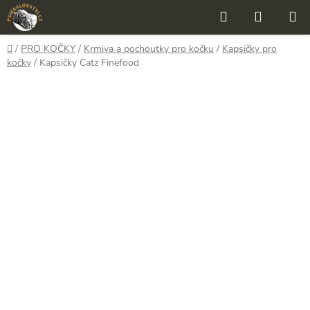
Přejít
Hledat
NÁKUP
na
KOŠÍK
obsah
Domů
/
PRO KOČKY
/
Krmiva a pochoutky pro kočku
/
Kapsičky pro
kočky
/
Kapsičky Catz Finefood