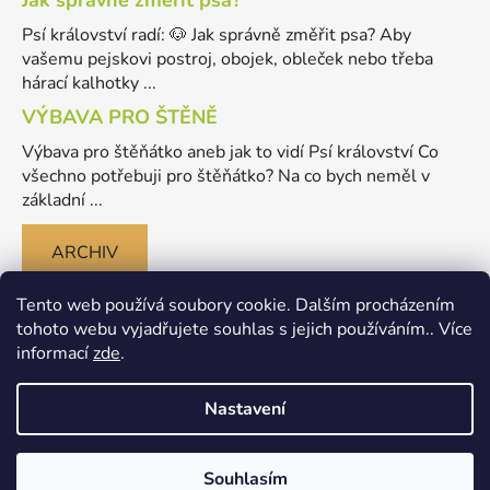
Psí království radí: 🐶 Jak správně změřit psa? Aby
vašemu pejskovi postroj, obojek, obleček nebo třeba
hárací kalhotky ...
VÝBAVA PRO ŠTĚNĚ
Výbava pro štěňátko aneb jak to vidí Psí království Co
všechno potřebuji pro štěňátko? Na co bych neměl v
základní ...
ARCHIV
Tento web používá soubory cookie. Dalším procházením
tohoto webu vyjadřujete souhlas s jejich používáním.. Více
informací
zde
.
Nastavení
Vytvořil Shoptet
Souhlasím
Copyright 2026
Merlinovo Psikralovstvi.cz - eshop pro