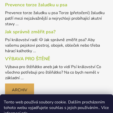
Prevence torze žaludku u psa
Prevence torze žaludku u psa Torze (přetočení) žaludku
patří mezi nejzávažnější a nejrychleji probíhající akutní
stavy ...
Jak správně změřit psa?
Psí království radí: 🐶 Jak správně změřit psa? Aby
vašemu pejskovi postroj, obojek, obleček nebo třeba
hárací kalhotky ...
VÝBAVA PRO ŠTĚNĚ
Výbava pro štěňátko aneb jak to vidí Psí království Co
všechno potřebuji pro štěňátko? Na co bych neměl v
základní ...
ARCHIV
Tento web používá soubory cookie. Dalším procházením
tohoto webu vyjadřujete souhlas s jejich používáním.. Více