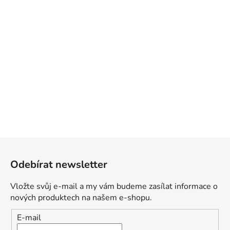
Z
á
Odebírat newsletter
p
a
Vložte svůj e-mail a my vám budeme zasílat informace o
t
nových produktech na našem e-shopu.
í
E-mail