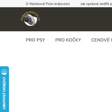
Přejít
O Merlinově Psím království
Jak správně změřit 
na
obsah
PRO PSY
PRO KOČKY
CENOVÉ 