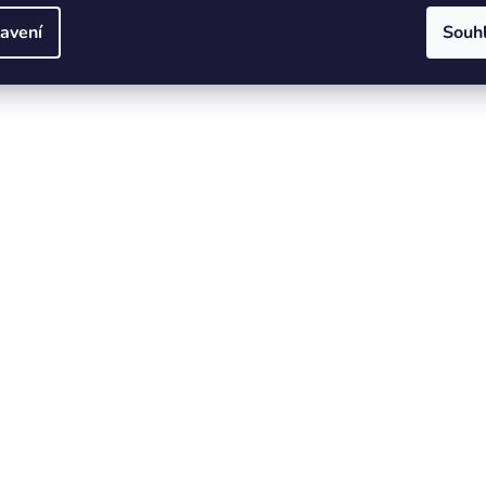
avení
Souh