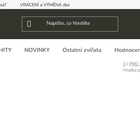
psa?
VRÁCENÍ a VÝMĚNA zboží, ODSTOUPENÍ OD SMLOUVY
HITY
NOVINKY
Ostatní zvířata
Hodnocen
Domů
/
PRO 
Hračka 