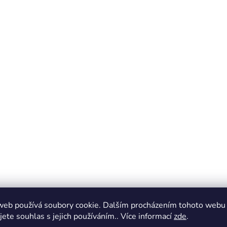
web používá soubory cookie. Dalším procházením tohoto webu
jete souhlas s jejich používáním.. Více informací
zde
.