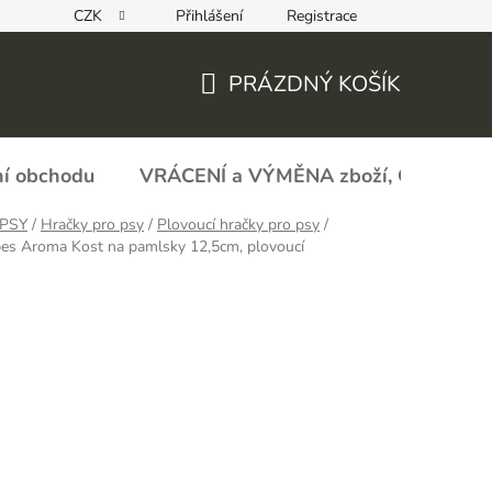
CZK
Přihlášení
Registrace
REKLAMAČNÍ FORMULÁŘ - zboží s vadou
Obchodní podmín
PRÁZDNÝ KOŠÍK
NÁKUPNÍ
KOŠÍK
í obchodu
VRÁCENÍ a VÝMĚNA zboží, ODSTOU
PSY
/
Hračky pro psy
/
Plovoucí hračky pro psy
/
pes Aroma Kost na pamlsky 12,5cm, plovoucí