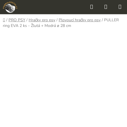
Přejít
Hledat
NÁKUP
na
KOŠÍK
obsah
Domů
/
PRO PSY
/
Hračky pro psy
/
Plovoucí hračky pro psy
/
PULLER
ring EVA 2 ks - Žlutá + Modrá ø 28 cm