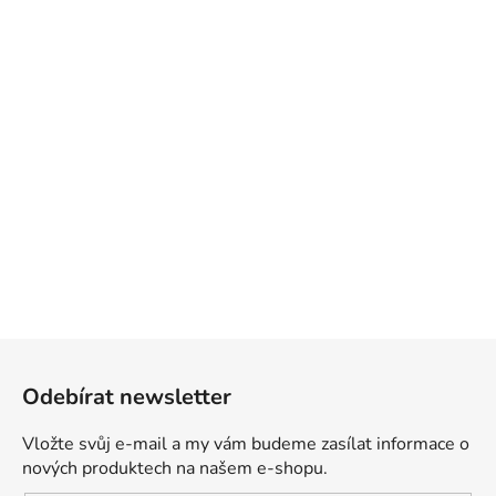
Z
á
Odebírat newsletter
p
a
Vložte svůj e-mail a my vám budeme zasílat informace o
t
nových produktech na našem e-shopu.
í