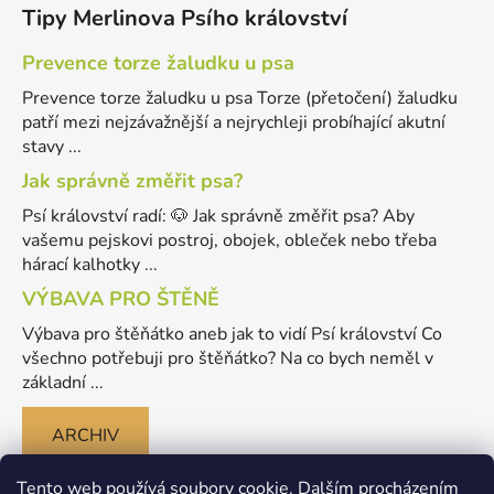
Tipy Merlinova Psího království
Prevence torze žaludku u psa
Prevence torze žaludku u psa Torze (přetočení) žaludku
patří mezi nejzávažnější a nejrychleji probíhající akutní
stavy ...
Jak správně změřit psa?
Psí království radí: 🐶 Jak správně změřit psa? Aby
vašemu pejskovi postroj, obojek, obleček nebo třeba
hárací kalhotky ...
VÝBAVA PRO ŠTĚNĚ
Výbava pro štěňátko aneb jak to vidí Psí království Co
všechno potřebuji pro štěňátko? Na co bych neměl v
základní ...
ARCHIV
Tento web používá soubory cookie. Dalším procházením