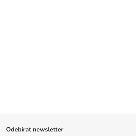
Z
á
Odebírat newsletter
p