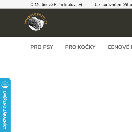
Přejít
O Merlinově Psím království
Jak správně změřit 
na
obsah
PRO PSY
PRO KOČKY
CENOVÉ 