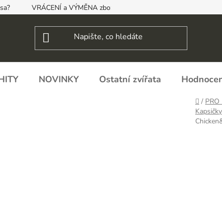
psa?
VRÁCENÍ a VÝMĚNA zboží, ODSTOUPENÍ OD SMLOUVY
HITY
NOVINKY
Ostatní zvířata
Hodnocen
Domů
/
PRO 
Kapsičky
Chicken