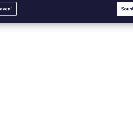
avení
Souh