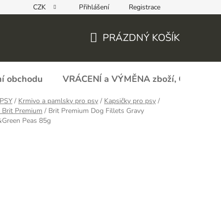
CZK
Přihlášení
Registrace
REKLAMAČNÍ FORMULÁŘ - zboží s vadou
Obchodní podmín
PRÁZDNÝ KOŠÍK
NÁKUPNÍ
KOŠÍK
í obchodu
VRÁCENÍ a VÝMĚNA zboží, ODSTOU
PSY
/
Krmivo a pamlsky pro psy
/
Kapsičky pro psy
/
 Brit Premium
/
Brit Premium Dog Fillets Gravy
&Green Peas 85g