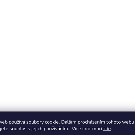
web používá soubory cookie. Dalším procházením tohoto webu
jete souhlas s jejich používáním.. Více informací
zde
.