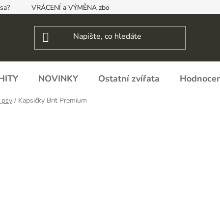
psa?
VRÁCENÍ a VÝMĚNA zboží, ODSTOUPENÍ OD SMLOUVY
HITY
NOVINKY
Ostatní zvířata
Hodnocen
 psy
/
Kapsičky Brit Premium