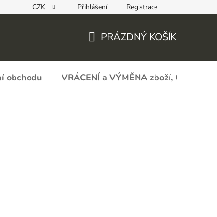
CZK
Přihlášení
Registrace
REKLAMAČNÍ FORMULÁŘ - zboží s vadou
Obchodní podmín
PRÁZDNÝ KOŠÍK
NÁKUPNÍ
KOŠÍK
í obchodu
VRÁCENÍ a VÝMĚNA zboží, ODSTOU