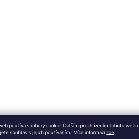
web používá soubory cookie. Dalším procházením tohoto webu
jete souhlas s jejich používáním.. Více informací
zde
.