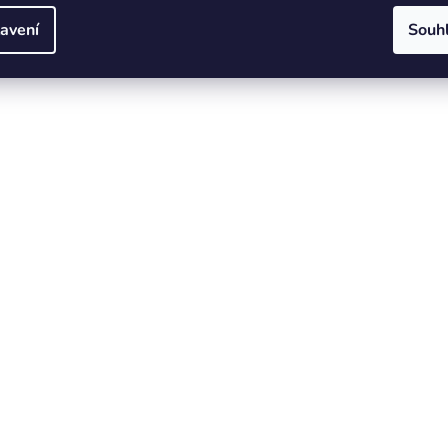
avení
Souh