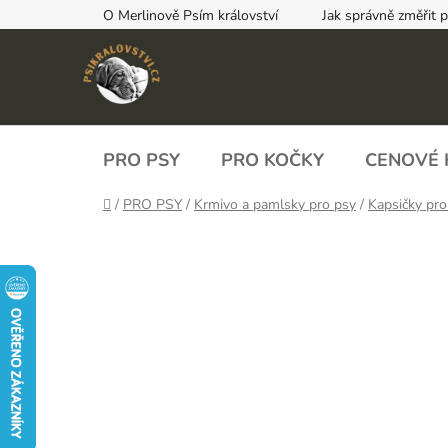
Přejít
O Merlinově Psím království
Jak správně změřit 
na
obsah
PRO PSY
PRO KOČKY
CENOVÉ 
Domů
/
PRO PSY
/
Krmivo a pamlsky pro psy
/
Kapsičky pro