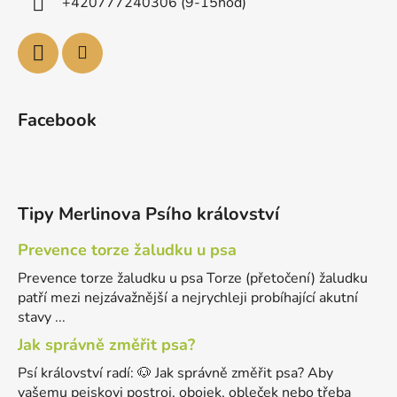
+420777240306 (9-15hod)
Facebook
Tipy Merlinova Psího království
Prevence torze žaludku u psa
Prevence torze žaludku u psa Torze (přetočení) žaludku
patří mezi nejzávažnější a nejrychleji probíhající akutní
stavy ...
Jak správně změřit psa?
Psí království radí: 🐶 Jak správně změřit psa? Aby
vašemu pejskovi postroj, obojek, obleček nebo třeba