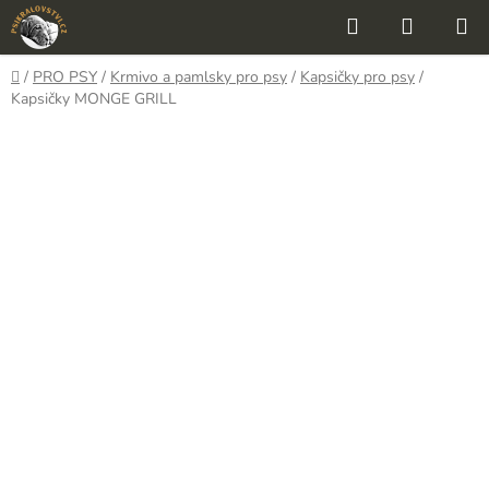
Přejít
Hledat
NÁKUP
na
KOŠÍK
obsah
Domů
/
PRO PSY
/
Krmivo a pamlsky pro psy
/
Kapsičky pro psy
/
Kapsičky MONGE GRILL