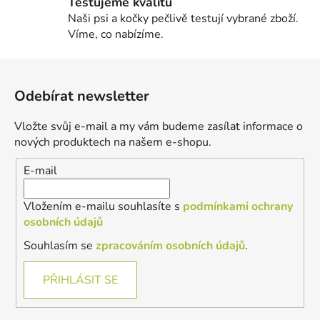
Testujeme kvalitu
Naši psi a kočky pečlivě testují vybrané zboží.
Víme, co nabízíme.
Z
á
Odebírat newsletter
p
a
Vložte svůj e-mail a my vám budeme zasílat informace o
t
nových produktech na našem e-shopu.
í
E-mail
Vložením e-mailu souhlasíte s
podmínkami ochrany
osobních údajů
Souhlasím se
zpracováním osobních údajů
.
PŘIHLÁSIT SE