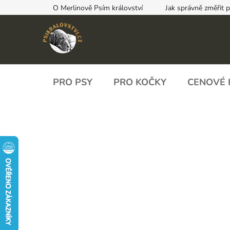
Přejít
O Merlinově Psím království
Jak správně změřit 
na
obsah
PRO PSY
PRO KOČKY
CENOVÉ 