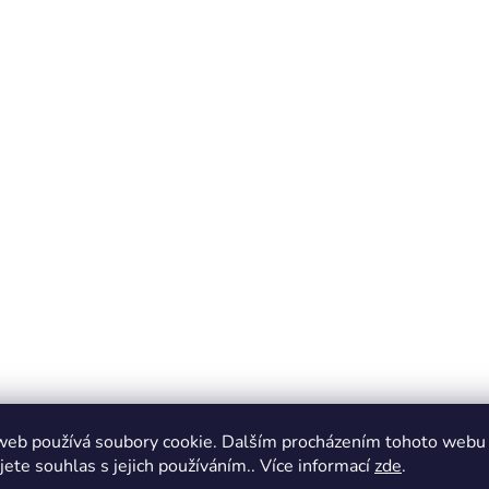
web používá soubory cookie. Dalším procházením tohoto webu
jete souhlas s jejich používáním.. Více informací
zde
.