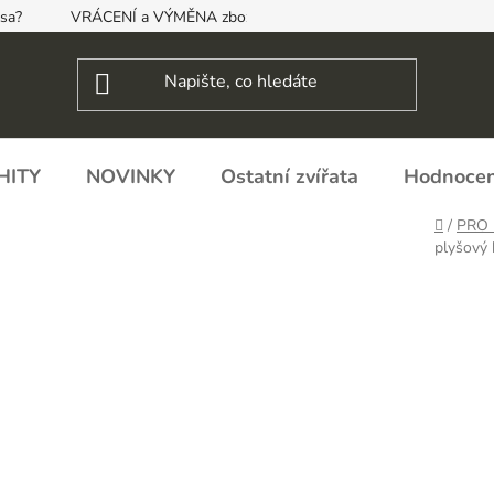
psa?
VRÁCENÍ a VÝMĚNA zboží, ODSTOUPENÍ OD SMLOUVY
HITY
NOVINKY
Ostatní zvířata
Hodnocen
Domů
/
PRO 
plyšový 