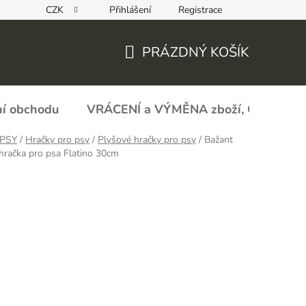
CZK
Přihlášení
Registrace
REKLAMAČNÍ FORMULÁŘ - zboží s vadou
Obchodní podmín
PRÁZDNÝ KOŠÍK
NÁKUPNÍ
KOŠÍK
í obchodu
VRÁCENÍ a VÝMĚNA zboží, ODSTOU
PSY
/
Hračky pro psy
/
Plyšové hračky pro psy
/
Bažant
hračka pro psa Flatino 30cm