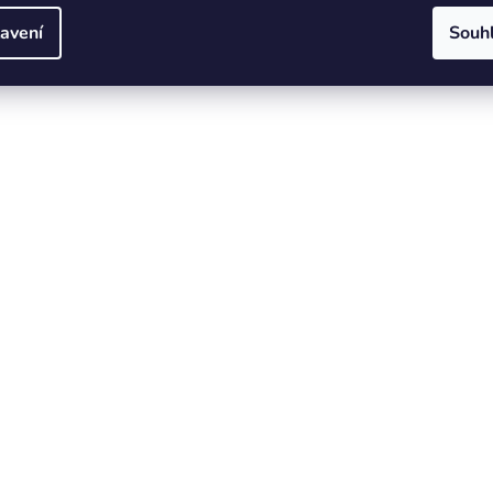
avení
Souh