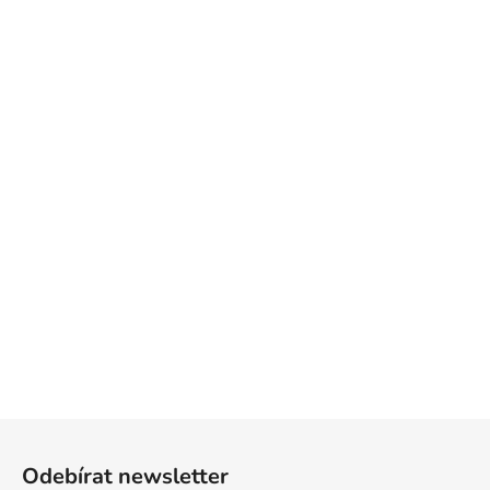
Z
á
Odebírat newsletter
p