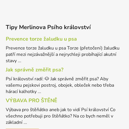
Tipy Merlinova Psího království
Prevence torze žaludku u psa
Prevence torze žaludku u psa Torze (přetočení) žaludku
patří mezi nejzávažnější a nejrychleji probíhající akutní
stavy ...
Jak správně změřit psa?
Psí království radí: 🐶 Jak správně změřit psa? Aby
vašemu pejskovi postroj, obojek, obleček nebo třeba
hárací kalhotky ...
VÝBAVA PRO ŠTĚNĚ
Výbava pro štěňátko aneb jak to vidí Psí království Co
všechno potřebuji pro štěňátko? Na co bych neměl v
základní ...