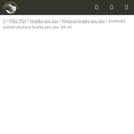
Přejít
Hledat
NÁKUP
na
KOŠÍK
obsah
Domů
/
PRO PSY
/
Hračky pro psy
/
Plyšové hračky pro psy
/
Krokodýl
pískací plyšová hračka pro psy 34 cm