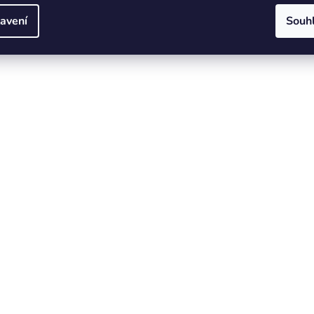
avení
Souh