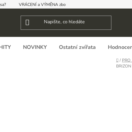
psa?
VRÁCENÍ a VÝMĚNA zboží, ODSTOUPENÍ OD SMLOUVY
HITY
NOVINKY
Ostatní zvířata
Hodnocen
Domů
/
PRO 
BRIZON 