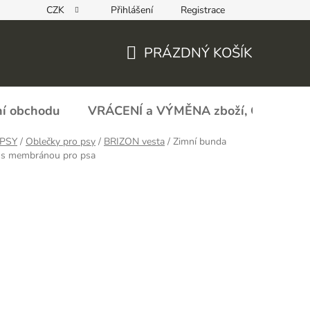
CZK
Přihlášení
Registrace
REKLAMAČNÍ FORMULÁŘ - zboží s vadou
Obchodní podmín
PRÁZDNÝ KOŠÍK
NÁKUPNÍ
KOŠÍK
í obchodu
VRÁCENÍ a VÝMĚNA zboží, ODSTOU
PSY
/
Oblečky pro psy
/
BRIZON vesta
/
Zimní bunda
s membránou pro psa