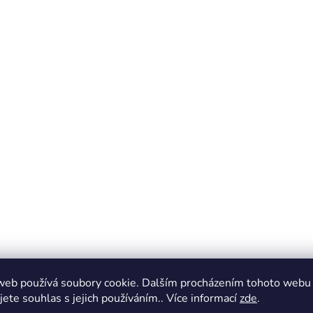
web používá soubory cookie. Dalším procházením tohoto webu
jete souhlas s jejich používáním.. Více informací
zde
.