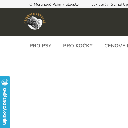
Přejít
O Merlinově Psím království
Jak správně změřit 
na
obsah
PRO PSY
PRO KOČKY
CENOVÉ 