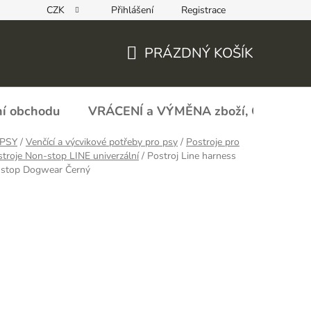
CZK
Přihlášení
Registrace
REKLAMAČNÍ FORMULÁŘ - zboží s vadou
Obchodní podmín
PRÁZDNÝ KOŠÍK
NÁKUPNÍ
KOŠÍK
í obchodu
VRÁCENÍ a VÝMĚNA zboží, ODSTOU
PSY
/
Venčící a výcvikové potřeby pro psy
/
Postroje pro
troje Non-stop LINE univerzální
/
Postroj Line harness
-stop Dogwear Černý