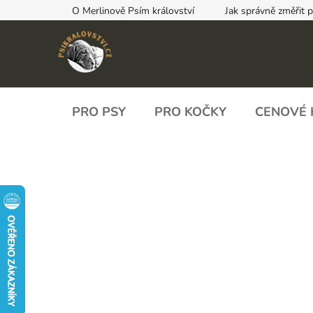
Přejít
O Merlinově Psím království
Jak správně změřit 
na
obsah
PRO PSY
PRO KOČKY
CENOVÉ 