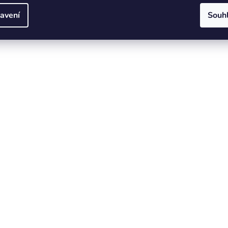
avení
Souh