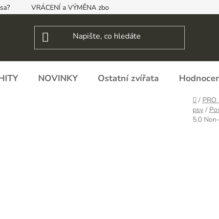
psa?
VRÁCENÍ a VÝMĚNA zboží, ODSTOUPENÍ OD SMLOUVY
HITY
NOVINKY
Ostatní zvířata
Hodnocen
Domů
/
PRO 
psy
/
Pos
5.0 Non