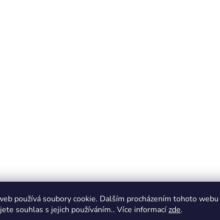
web používá soubory cookie. Dalším procházením tohoto webu
jete souhlas s jejich používáním.. Více informací
zde
.