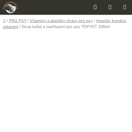
Přejít
Hledat
NÁKUP
na
KOŠÍK
obsah
Domů
/
PRO PSY
/
Vitaminy a doplňky stravy pro psy
/
Imunita, kondice,
zotavení
/
Sirup kašel a nachlazení pro psy TOPVET 200ml