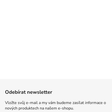
Z
á
Odebírat newsletter
p
a
Vložte svůj e-mail a my vám budeme zasílat informace o
t
nových produktech na našem e-shopu.