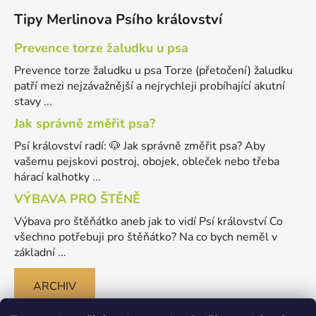
Tipy Merlinova Psího království
Prevence torze žaludku u psa
Prevence torze žaludku u psa Torze (přetočení) žaludku
patří mezi nejzávažnější a nejrychleji probíhající akutní
stavy ...
Jak správně změřit psa?
Psí království radí: 🐶 Jak správně změřit psa? Aby
vašemu pejskovi postroj, obojek, obleček nebo třeba
hárací kalhotky ...
VÝBAVA PRO ŠTĚNĚ
Výbava pro štěňátko aneb jak to vidí Psí království Co
všechno potřebuji pro štěňátko? Na co bych neměl v
základní ...
ARCHIV