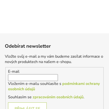
Z
á
Odebírat newsletter
p
a
Vložte svůj e-mail a my vám budeme zasílat informace o
t
nových produktech na našem e-shopu.
í
E-mail
Vložením e-mailu souhlasíte s
podmínkami ochrany
osobních údajů
Souhlasím se
zpracováním osobních údajů
.
PŘIHLÁSIT SE