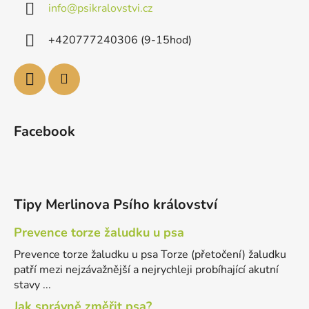
info
@
psikralovstvi.cz
+420777240306 (9-15hod)
Facebook
Tipy Merlinova Psího království
Prevence torze žaludku u psa
Prevence torze žaludku u psa Torze (přetočení) žaludku
patří mezi nejzávažnější a nejrychleji probíhající akutní
stavy ...
Jak správně změřit psa?