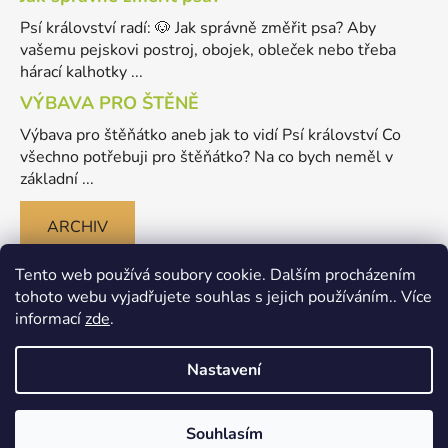
Psí království radí: 🐶 Jak správně změřit psa? Aby
vašemu pejskovi postroj, obojek, obleček nebo třeba
hárací kalhotky ...
VÝBAVA PRO ŠTĚNĚ
Výbava pro štěňátko aneb jak to vidí Psí království Co
všechno potřebuji pro štěňátko? Na co bych neměl v
základní ...
ARCHIV
Tento web používá soubory cookie. Dalším procházením
tohoto webu vyjadřujete souhlas s jejich používáním.. Více
informací
zde
.
Nastavení
Vytvořil Shoptet
Souhlasím
Copyright 2026
Merlinovo Psikralovstvi.cz - eshop pro