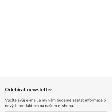
Z
á
Odebírat newsletter
p
a
Vložte svůj e-mail a my vám budeme zasílat informace o
t
nových produktech na našem e-shopu.
í