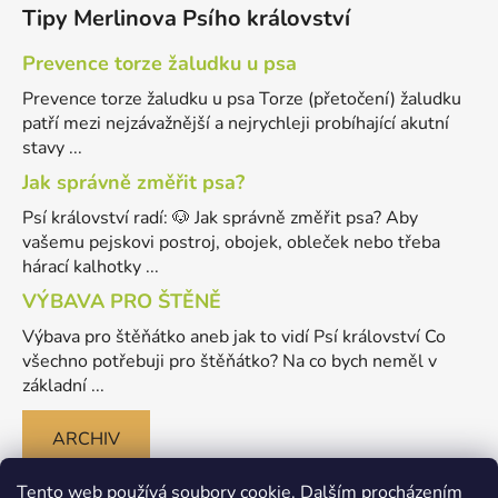
Tipy Merlinova Psího království
Prevence torze žaludku u psa
Prevence torze žaludku u psa Torze (přetočení) žaludku
patří mezi nejzávažnější a nejrychleji probíhající akutní
stavy ...
Jak správně změřit psa?
Psí království radí: 🐶 Jak správně změřit psa? Aby
vašemu pejskovi postroj, obojek, obleček nebo třeba
hárací kalhotky ...
VÝBAVA PRO ŠTĚNĚ
Výbava pro štěňátko aneb jak to vidí Psí království Co
všechno potřebuji pro štěňátko? Na co bych neměl v
základní ...
ARCHIV
Tento web používá soubory cookie. Dalším procházením