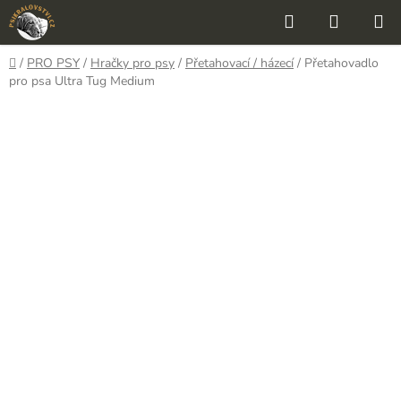
Přejít
Hledat
NÁKUP
na
KOŠÍK
obsah
Domů
/
PRO PSY
/
Hračky pro psy
/
Přetahovací / házecí
/
Přetahovadlo
pro psa Ultra Tug Medium