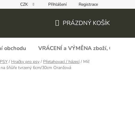
CZK
Přihlášení
Registrace
REKLAMAČNÍ FORMULÁŘ - zboží s vadou
Obchodní podmín
PRÁZDNÝ KOŠÍK
NÁKUPNÍ
KOŠÍK
í obchodu
VRÁCENÍ a VÝMĚNA zboží, ODSTOU
PSY
/
Hračky pro psy
/
Přetahovací / házecí
/
Míč
 na šňůře tvrzený 6cm/30cm Oranžová