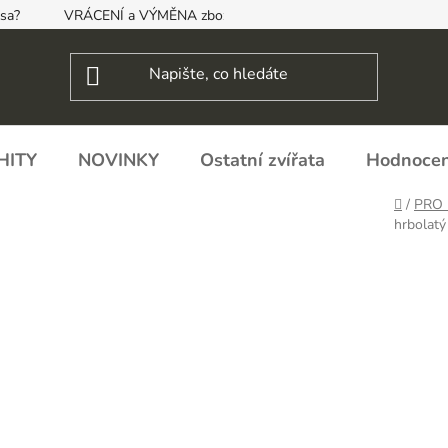
psa?
VRÁCENÍ a VÝMĚNA zboží, ODSTOUPENÍ OD SMLOUVY
HITY
NOVINKY
Ostatní zvířata
Hodnocen
Domů
/
PRO 
hrbolatý