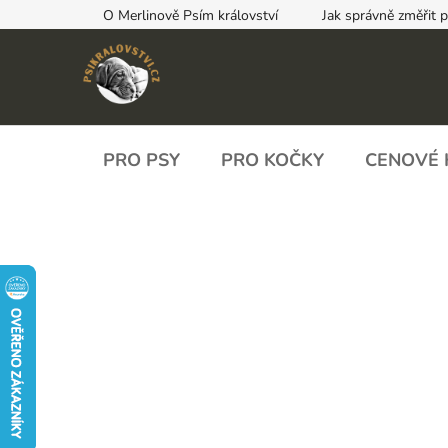
Přejít
O Merlinově Psím království
Jak správně změřit 
na
obsah
PRO PSY
PRO KOČKY
CENOVÉ 