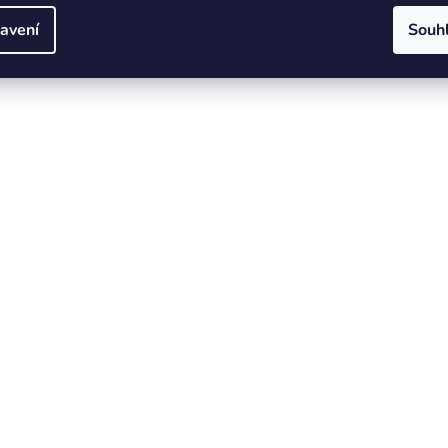
avení
Souh