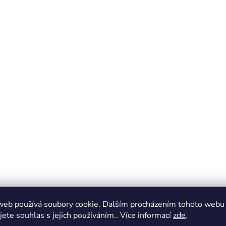
web používá soubory cookie. Dalším procházením tohoto webu
jete souhlas s jejich používáním.. Více informací
zde
.