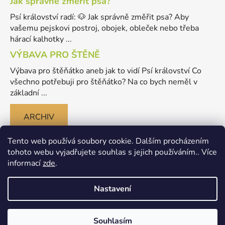
Jak správně změřit psa?
Psí království radí: 🐶 Jak správně změřit psa? Aby
vašemu pejskovi postroj, obojek, obleček nebo třeba
hárací kalhotky ...
VÝBAVA PRO ŠTĚNĚ
Výbava pro štěňátko aneb jak to vidí Psí království Co
všechno potřebuji pro štěňátko? Na co bych neměl v
základní ...
ARCHIV
Tento web používá soubory cookie. Dalším procházením
tohoto webu vyjadřujete souhlas s jejich používáním.. Více
informací
zde
.
Nastavení
Vytvořil Shoptet
Souhlasím
Copyright 2026
Merlinovo Psikralovstvi.cz - eshop pro