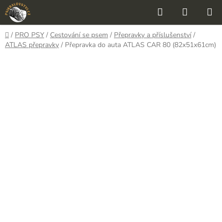
Přejít
Hledat
NÁKUP
na
KOŠÍK
obsah
Domů
/
PRO PSY
/
Cestování se psem
/
Přepravky a příslušenství
/
ATLAS přepravky
/
Přepravka do auta ATLAS CAR 80 (82x51x61cm)