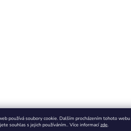
web používá soubory cookie. Dalším procházením tohoto webu
jete souhlas s jejich používáním.. Více informací
zde
.