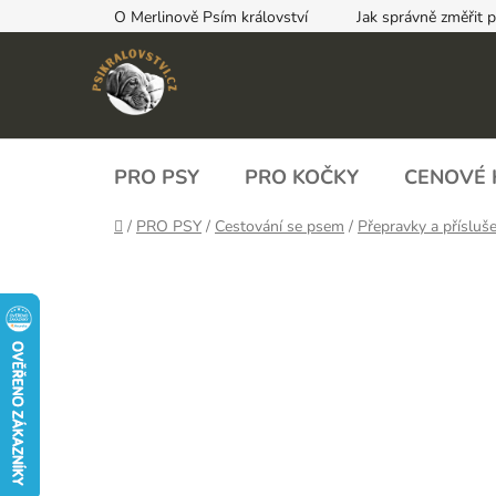
Přejít
O Merlinově Psím království
Jak správně změřit 
na
obsah
PRO PSY
PRO KOČKY
CENOVÉ 
Domů
/
PRO PSY
/
Cestování se psem
/
Přepravky a přísluše