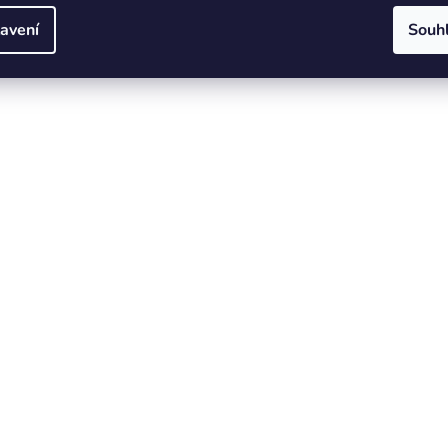
avení
Souh