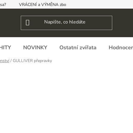
psa?
VRÁCENÍ a VÝMĚNA zboží, ODSTOUPENÍ OD SMLOUVY
HITY
NOVINKY
Ostatní zvířata
Hodnocen
nství
/
GULLIVER přepravky