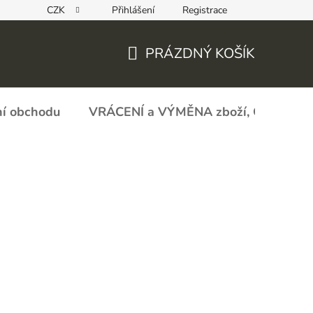
CZK
Přihlášení
Registrace
REKLAMAČNÍ FORMULÁŘ - zboží s vadou
Obchodní podmín
PRÁZDNÝ KOŠÍK
NÁKUPNÍ
KOŠÍK
í obchodu
VRÁCENÍ a VÝMĚNA zboží, ODSTOU