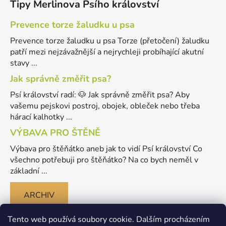
Tipy Merlinova Psího království
Prevence torze žaludku u psa
Prevence torze žaludku u psa Torze (přetočení) žaludku
patří mezi nejzávažnější a nejrychleji probíhající akutní
stavy ...
Jak správně změřit psa?
Psí království radí: 🐶 Jak správně změřit psa? Aby
vašemu pejskovi postroj, obojek, obleček nebo třeba
hárací kalhotky ...
VÝBAVA PRO ŠTĚNĚ
Výbava pro štěňátko aneb jak to vidí Psí království Co
všechno potřebuji pro štěňátko? Na co bych neměl v
základní ...
ARCHIV
Tento web používá soubory cookie. Dalším procházením