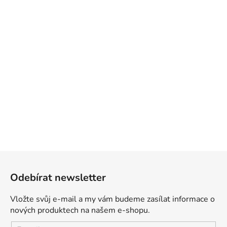
Z
á
Odebírat newsletter
p
a
Vložte svůj e-mail a my vám budeme zasílat informace o
t
nových produktech na našem e-shopu.
í