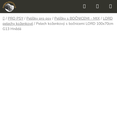
Přejít
Hledat
NÁKUP
na
KOŠÍK
obsah
Domů
/
PRO PSY
/
Pelíšky pro psy
/
Pelíšky s BOČNICEMI - MIX
/
LORD
pelechy koženkové
/
Pelech koženkový s bočnicemi LORD 100x70cm
G13 Hnědá