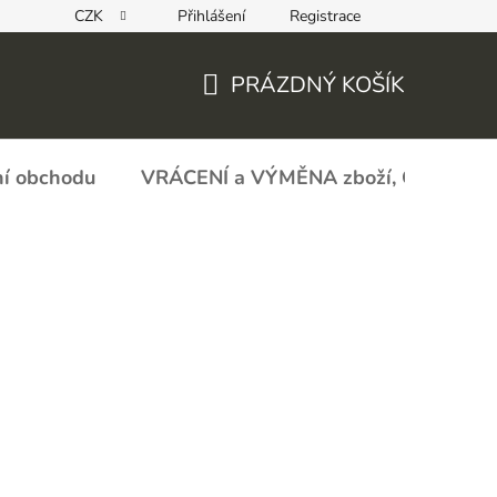
CZK
Přihlášení
Registrace
REKLAMAČNÍ FORMULÁŘ - zboží s vadou
Obchodní podmín
PRÁZDNÝ KOŠÍK
NÁKUPNÍ
KOŠÍK
í obchodu
VRÁCENÍ a VÝMĚNA zboží, ODSTOU