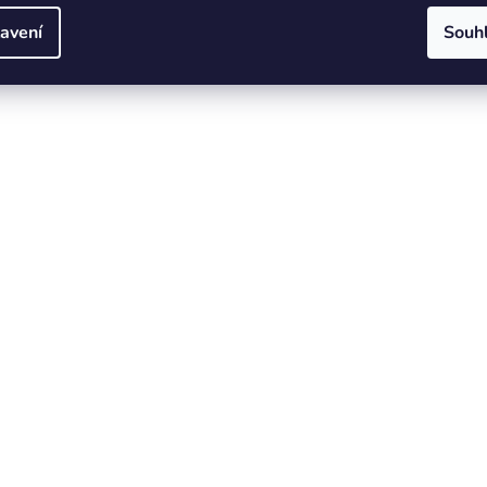
avení
Souh