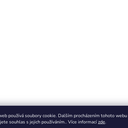
web používá soubory cookie. Dalším procházením tohoto webu
jete souhlas s jejich používáním.. Více informací
zde
.