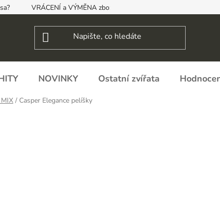
psa?
VRÁCENÍ a VÝMĚNA zboží, ODSTOUPENÍ OD SMLOUVY
HITY
NOVINKY
Ostatní zvířata
Hodnocen
 MIX
/
Casper Elegance pelíšky