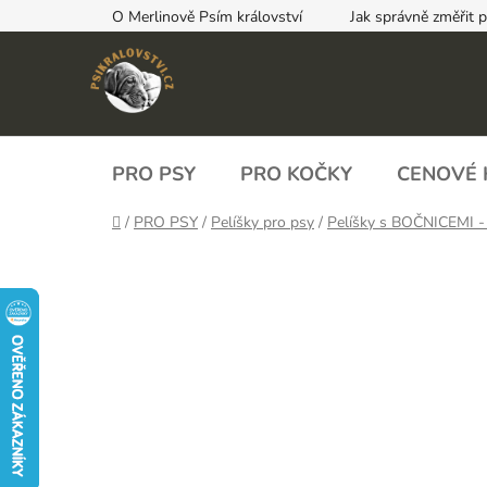
Přejít
O Merlinově Psím království
Jak správně změřit 
na
obsah
PRO PSY
PRO KOČKY
CENOVÉ 
Domů
/
PRO PSY
/
Pelíšky pro psy
/
Pelíšky s BOČNICEMI -