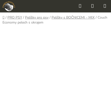
Přejít
Hledat
NÁKUP
na
KOŠÍK
obsah
Domů
/
PRO PSY
/
Pelíšky pro psy
/
Pelíšky s BOČNICEMI - MIX
/
Couch
Economy pelech s okrajem