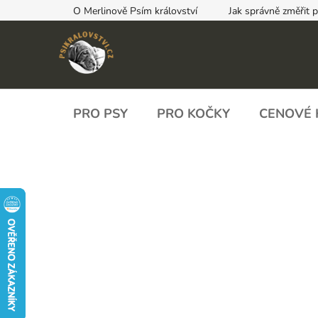
Přejít
O Merlinově Psím království
Jak správně změřit 
na
obsah
PRO PSY
PRO KOČKY
CENOVÉ 