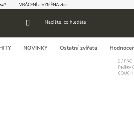
psa?
VRÁCENÍ a VÝMĚNA zboží, ODSTOUPENÍ OD SMLOUVY
HITY
NOVINKY
Ostatní zvířata
Hodnocen
Domů
/
PRO 
Pelíšky
COUCH P