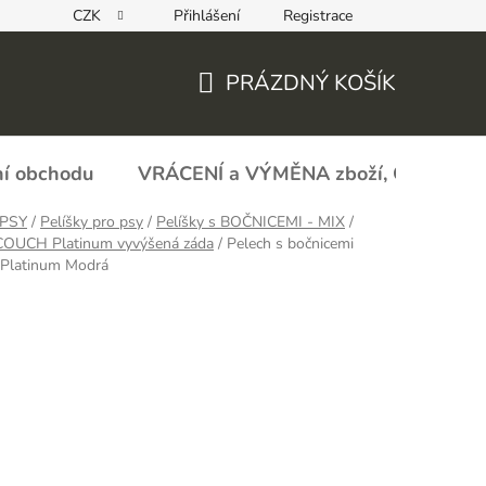
CZK
Přihlášení
Registrace
REKLAMAČNÍ FORMULÁŘ - zboží s vadou
Obchodní podmín
PRÁZDNÝ KOŠÍK
NÁKUPNÍ
KOŠÍK
í obchodu
VRÁCENÍ a VÝMĚNA zboží, ODSTOU
PSY
/
Pelíšky pro psy
/
Pelíšky s BOČNICEMI - MIX
/
 COUCH Platinum vyvýšená záda
/
Pelech s bočnicemi
latinum Modrá