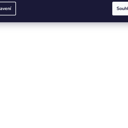
avení
Souh