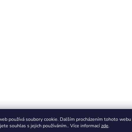
web používá soubory cookie. Dalším procházením tohoto webu
jete souhlas s jejich používáním.. Více informací
zde
.