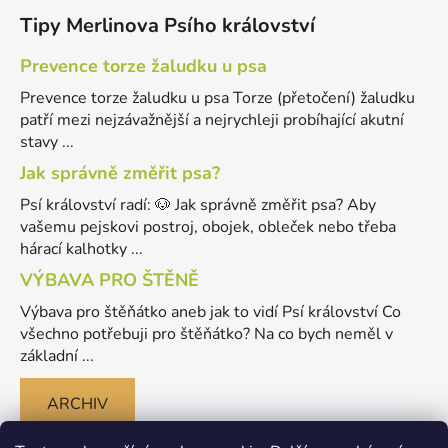
Tipy Merlinova Psího království
Prevence torze žaludku u psa
Prevence torze žaludku u psa Torze (přetočení) žaludku
patří mezi nejzávažnější a nejrychleji probíhající akutní
stavy ...
Jak správně změřit psa?
Psí království radí: 🐶 Jak správně změřit psa? Aby
vašemu pejskovi postroj, obojek, obleček nebo třeba
hárací kalhotky ...
VÝBAVA PRO ŠTĚNĚ
Výbava pro štěňátko aneb jak to vidí Psí království Co
všechno potřebuji pro štěňátko? Na co bych neměl v
základní ...
ARCHIV