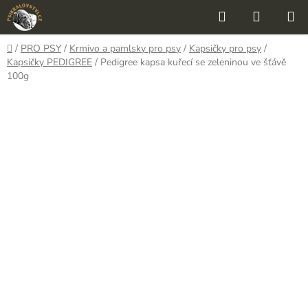
Přejít
Hledat
NÁKUP
na
KOŠÍK
obsah
Domů
/
PRO PSY
/
Krmivo a pamlsky pro psy
/
Kapsičky pro psy
/
Kapsičky PEDIGREE
/
Pedigree kapsa kuřecí se zeleninou ve šťávě
100g