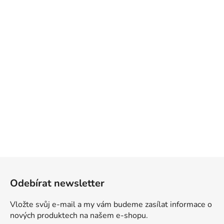
Z
á
Odebírat newsletter
p
a
Vložte svůj e-mail a my vám budeme zasílat informace o
t
nových produktech na našem e-shopu.