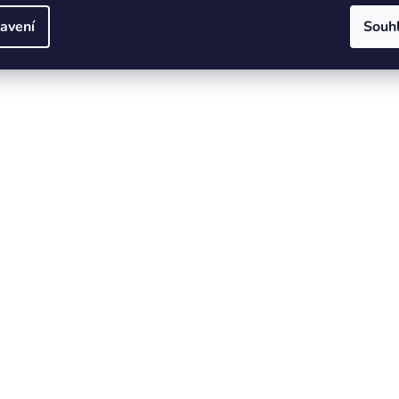
avení
Souh