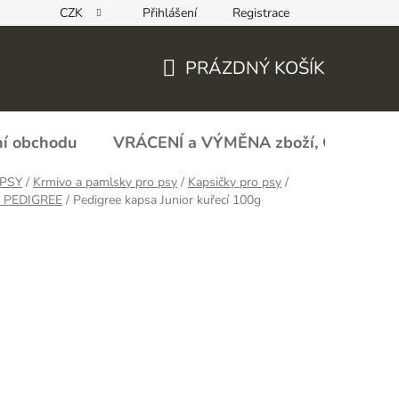
CZK
Přihlášení
Registrace
REKLAMAČNÍ FORMULÁŘ - zboží s vadou
Obchodní podmín
PRÁZDNÝ KOŠÍK
NÁKUPNÍ
KOŠÍK
í obchodu
VRÁCENÍ a VÝMĚNA zboží, ODSTOU
PSY
/
Krmivo a pamlsky pro psy
/
Kapsičky pro psy
/
y PEDIGREE
/
Pedigree kapsa Junior kuřecí 100g