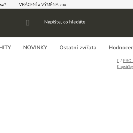
psa?
VRÁCENÍ a VÝMĚNA zboží, ODSTOUPENÍ OD SMLOUVY
HITY
NOVINKY
Ostatní zvířata
Hodnocen
Domů
/
PRO 
Kapsičk