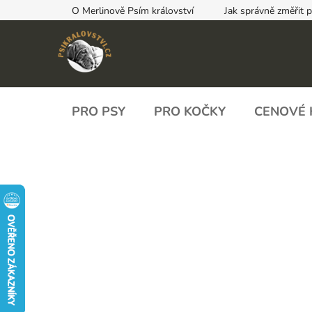
Přejít
O Merlinově Psím království
Jak správně změřit 
na
obsah
PRO PSY
PRO KOČKY
CENOVÉ 