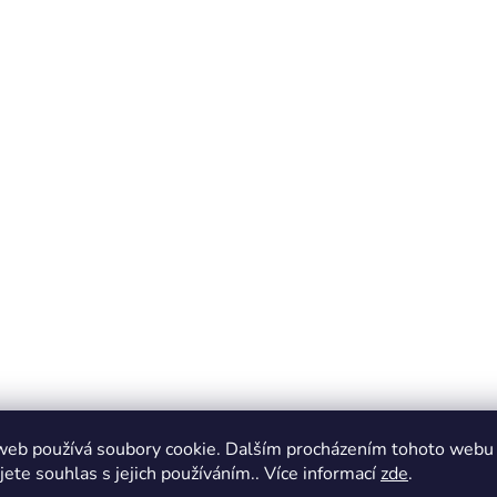
web používá soubory cookie. Dalším procházením tohoto webu
jete souhlas s jejich používáním.. Více informací
zde
.