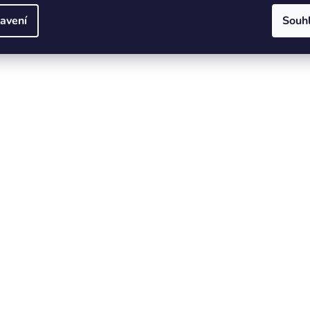
avení
Souh