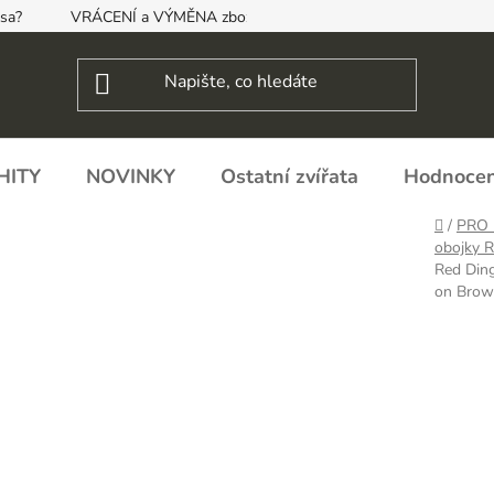
psa?
VRÁCENÍ a VÝMĚNA zboží, ODSTOUPENÍ OD SMLOUVY
HITY
NOVINKY
Ostatní zvířata
Hodnocen
Domů
/
PRO 
obojky 
Red Din
on Bro