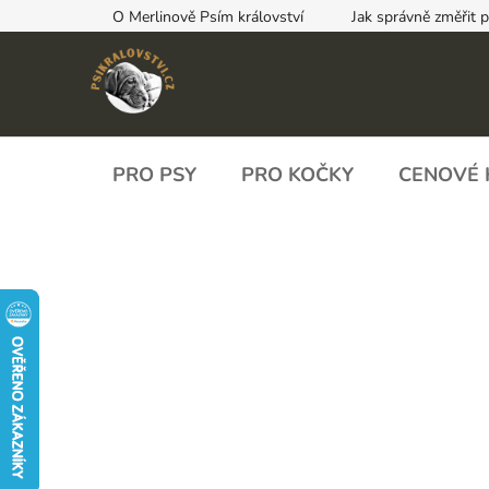
Přejít
O Merlinově Psím království
Jak správně změřit 
na
obsah
PRO PSY
PRO KOČKY
CENOVÉ 