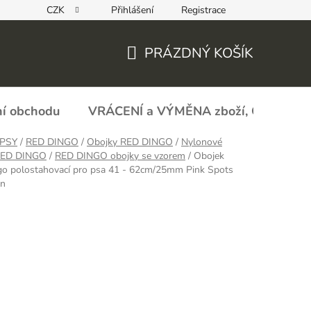
CZK
Přihlášení
Registrace
REKLAMAČNÍ FORMULÁŘ - zboží s vadou
Obchodní podmín
PRÁZDNÝ KOŠÍK
NÁKUPNÍ
KOŠÍK
í obchodu
VRÁCENÍ a VÝMĚNA zboží, ODSTOU
PSY
/
RED DINGO
/
Obojky RED DINGO
/
Nylonové
RED DINGO
/
RED DINGO obojky se vzorem
/
Obojek
go polostahovací pro psa 41 - 62cm/25mm Pink Spots
wn