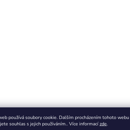
web používá soubory cookie. Dalším procházením tohoto webu
jete souhlas s jejich používáním.. Více informací
zde
.